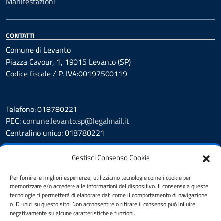
Manifestazioni
CONTATTI
Comune di Levanto
Piazza Cavour, 1, 19015 Levanto (SP)
Codice fiscale / P. IVA:00197500119
Telefono: 018780221
PEC:
comune.levanto.sp@legalmail.it
Centralino unico: 018780221
Leggi le FAQ
Gestisci Consenso Cookie
Prenotazione appuntamento
Segnalazione disservizio
Per fornire le migliori esperienze, utilizziamo tecnologie come i cookie per
memorizzare e/o accedere alle informazioni del dispositivo. Il consenso a queste
Whistleblowing
tecnologie ci permetterà di elaborare dati come il comportamento di navigazione
Amministrazione Trasparente
o ID unici su questo sito. Non acconsentire o ritirare il consenso può influire
Albo Pretorio
negativamente su alcune caratteristiche e funzioni.