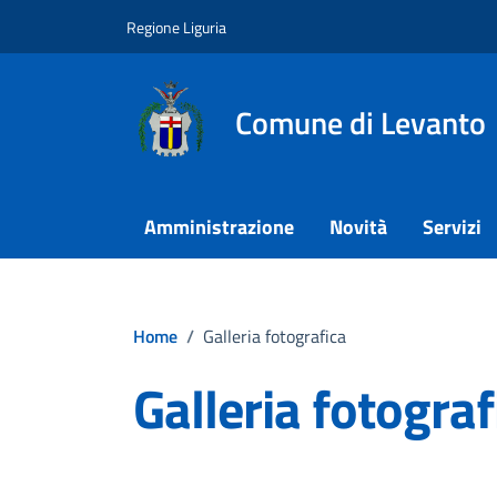
Vai ai contenuti
Vai al footer
Regione Liguria
Comune di Levanto
Amministrazione
Novità
Servizi
Home
/
Galleria fotografica
Galleria fotograf