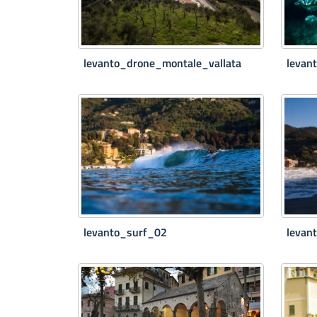
levanto_drone_montale_vallata
levan
levanto_surf_02
levan