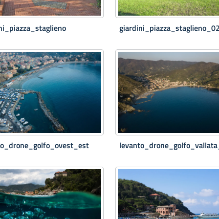
ni_piazza_staglieno
giardini_piazza_staglieno_0
to_drone_golfo_ovest_est
levanto_drone_golfo_vallata