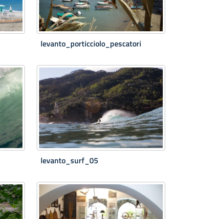
levanto_porticciolo_pescatori
levanto_surf_05