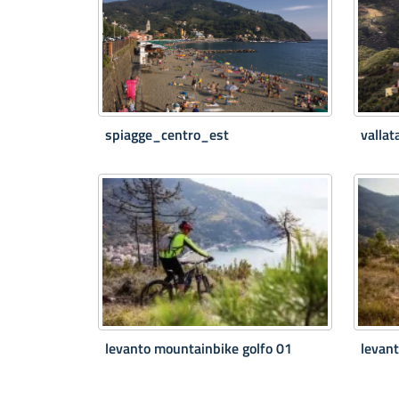
spiagge_centro_est
valla
levanto mountainbike golfo 01
levan