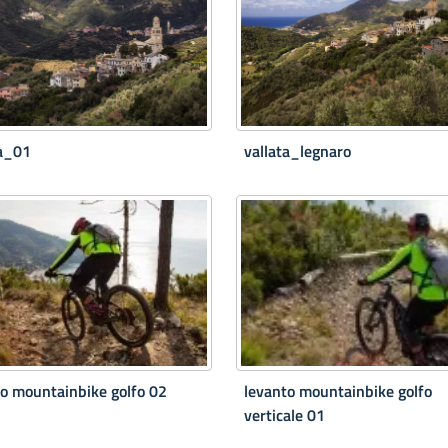
ta_01
vallata_legnaro
to mountainbike golfo 02
levanto mountainbike golfo
verticale 01