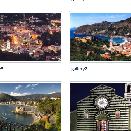
y3
gallery2