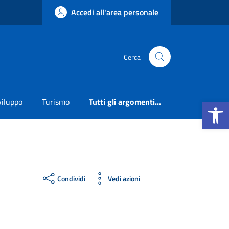
Accedi all'area personale
Cerca
Apri la b
viluppo
Turismo
Tutti gli argomenti...
Condividi
Vedi azioni