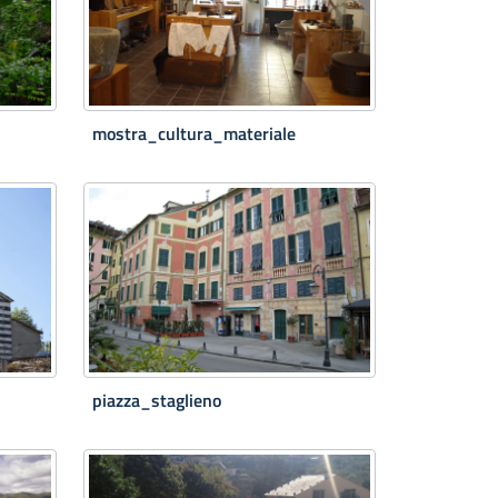
mostra_cultura_materiale
piazza_staglieno