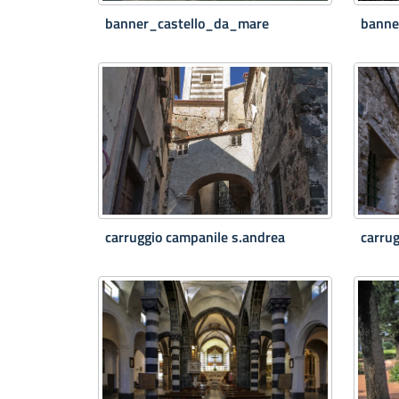
banner_castello_da_mare
banne
carruggio campanile s.andrea
carru