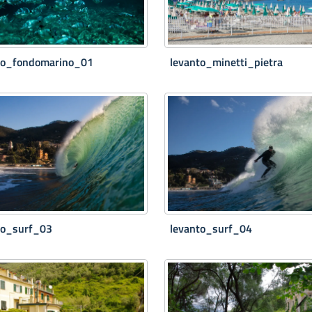
to_fondomarino_01
levanto_minetti_pietra
to_surf_03
levanto_surf_04