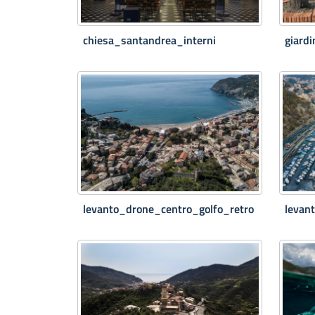
chiesa_santandrea_interni
giardi
levanto_drone_centro_golfo_retro
levan