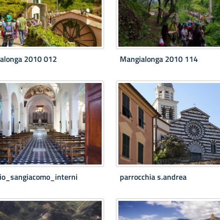
alonga 2010 012
Mangialonga 2010 114
rio_sangiacomo_interni
parrocchia s.andrea