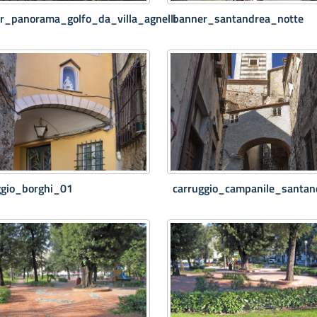
r_panorama_golfo_da_villa_agnelli
banner_santandrea_notte
ggio_borghi_01
carruggio_campanile_santan