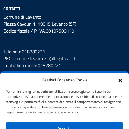
CONTATTI
Comune di Levanto
Piazza Cavour, 1, 19015 Levanto (SP)
Codice fiscale / P. IVA:00197500119
Telefono: 018780221
PEC:
comune.levanto.sp@legalmail.it
Centralino unico: 018780221
Leggi le FAQ
Gestisci Consenso Cookie
Prenotazione appuntamento
Segnalazione disservizio
Per fornire le migliori esperienze, utilizziamo tecnologie come i cookie per
memorizzare e/o accedere alle informazioni del dispositivo. Il consenso a queste
Whistleblowing
tecnologie ci permetterà di elaborare dati come il comportamento di navigazione
Amministrazione Trasparente
o ID unici su questo sito. Non acconsentire o ritirare il consenso può influire
Albo Pretorio
negativamente su alcune caratteristiche e funzioni.
Cookie Policy
Informativa privacy
Accetta