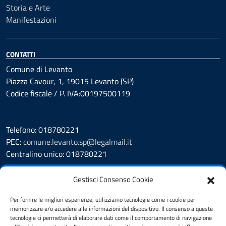
Storia e Arte
Manifestazioni
CONTATTI
Comune di Levanto
Piazza Cavour, 1, 19015 Levanto (SP)
Codice fiscale / P. IVA:00197500119
Telefono: 018780221
PEC:
comune.levanto.sp@legalmail.it
Centralino unico: 018780221
Leggi le FAQ
Gestisci Consenso Cookie
Prenotazione appuntamento
Segnalazione disservizio
Per fornire le migliori esperienze, utilizziamo tecnologie come i cookie per
memorizzare e/o accedere alle informazioni del dispositivo. Il consenso a queste
Whistleblowing
tecnologie ci permetterà di elaborare dati come il comportamento di navigazione
Amministrazione Trasparente