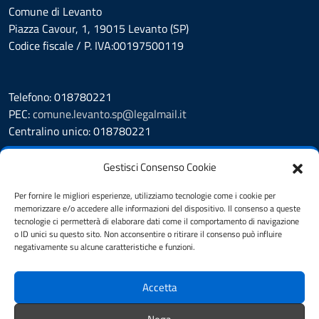
Comune di Levanto
Piazza Cavour, 1, 19015 Levanto (SP)
Codice fiscale / P. IVA:00197500119
Telefono: 018780221
PEC:
comune.levanto.sp@legalmail.it
Centralino unico: 018780221
Leggi le FAQ
Gestisci Consenso Cookie
Prenotazione appuntamento
Segnalazione disservizio
Per fornire le migliori esperienze, utilizziamo tecnologie come i cookie per
memorizzare e/o accedere alle informazioni del dispositivo. Il consenso a queste
Whistleblowing
tecnologie ci permetterà di elaborare dati come il comportamento di navigazione
Amministrazione Trasparente
o ID unici su questo sito. Non acconsentire o ritirare il consenso può influire
Albo Pretorio
negativamente su alcune caratteristiche e funzioni.
Cookie Policy
Informativa privacy
Accetta
Dichiarazione di accessibilità
Note legali