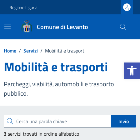
Vai ai contenuti
Vai al footer
Regione Liguria
Comune di Levanto
Home
/
Servizi
/
Mobilità e trasporti
Mobilità e trasporti
Apri la b
Parcheggi, viabilità, automobili e trasporto
pubblico.
Esplora tutti i servizi
Cerca una parola chiave
Invio
3
servizi trovati in ordine alfabetico