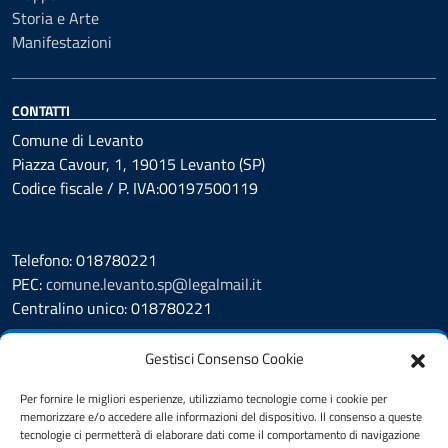
Storia e Arte
Manifestazioni
CONTATTI
Comune di Levanto
Piazza Cavour, 1, 19015 Levanto (SP)
Codice fiscale / P. IVA:00197500119
Telefono: 018780221
PEC:
comune.levanto.sp@legalmail.it
Centralino unico: 018780221
Leggi le FAQ
Gestisci Consenso Cookie
Prenotazione appuntamento
Segnalazione disservizio
Per fornire le migliori esperienze, utilizziamo tecnologie come i cookie per
memorizzare e/o accedere alle informazioni del dispositivo. Il consenso a queste
Whistleblowing
tecnologie ci permetterà di elaborare dati come il comportamento di navigazione
Amministrazione Trasparente