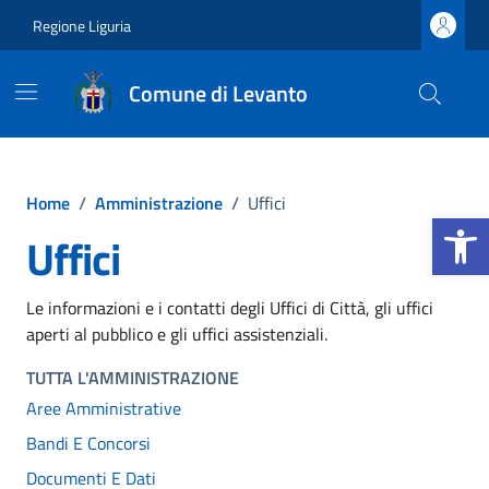
Vai ai contenuti
Vai al footer
Regione Liguria
Comune di Levanto
Home
/
Amministrazione
/
Uffici
Apri la b
Uffici
Le informazioni e i contatti degli Uffici di Città, gli uffici
aperti al pubblico e gli uffici assistenziali.
TUTTA L'AMMINISTRAZIONE
Aree Amministrative
Bandi E Concorsi
Documenti E Dati