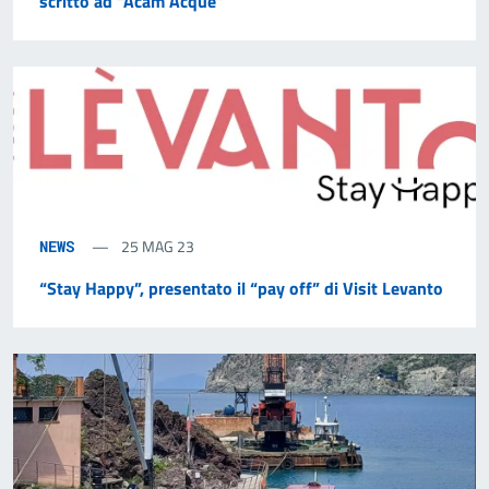
scritto ad “Acam Acque”
25 MAG 23
NEWS
“Stay Happy”, presentato il “pay off” di Visit Levanto