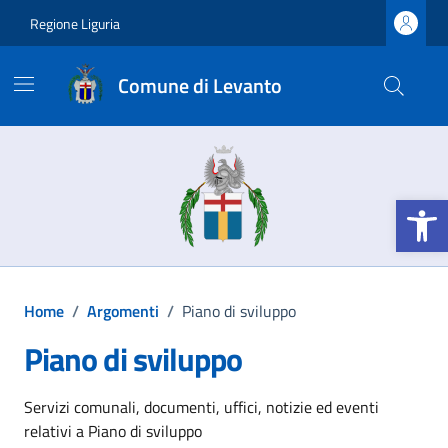
Vai ai contenuti
Vai al footer
Regione Liguria
Comune di Levanto
Apri la b
Home
/
Argomenti
/
Piano di sviluppo
Piano di sviluppo
Dettagli dell'argomento
Servizi comunali, documenti, uffici, notizie ed eventi
relativi a Piano di sviluppo