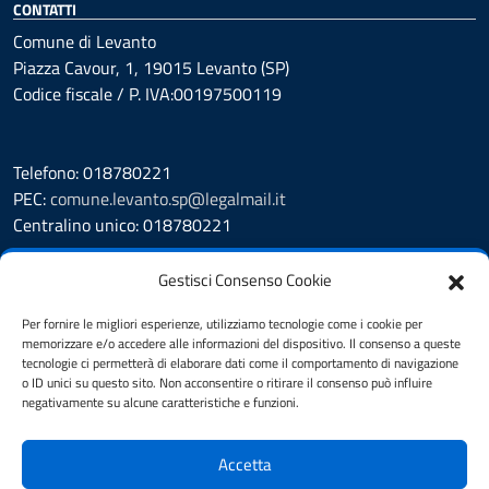
CONTATTI
Comune di Levanto
Piazza Cavour, 1, 19015 Levanto (SP)
Codice fiscale / P. IVA:00197500119
Telefono: 018780221
PEC:
comune.levanto.sp@legalmail.it
Centralino unico: 018780221
Leggi le FAQ
Gestisci Consenso Cookie
Prenotazione appuntamento
Segnalazione disservizio
Per fornire le migliori esperienze, utilizziamo tecnologie come i cookie per
memorizzare e/o accedere alle informazioni del dispositivo. Il consenso a queste
Whistleblowing
tecnologie ci permetterà di elaborare dati come il comportamento di navigazione
Amministrazione Trasparente
o ID unici su questo sito. Non acconsentire o ritirare il consenso può influire
Albo Pretorio
negativamente su alcune caratteristiche e funzioni.
Cookie Policy
Informativa privacy
Accetta
Dichiarazione di accessibilità