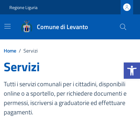
Vai ai contenuti
Vai al footer
Regione Liguria
Comune di Levanto
Home
/
Servizi
Servizi
Apri la b
Tutti i servizi comunali per i cittadini, disponibili
online o a sportello, per richiedere documenti e
permessi, iscriversi a graduatorie ed effettuare
pagamenti.