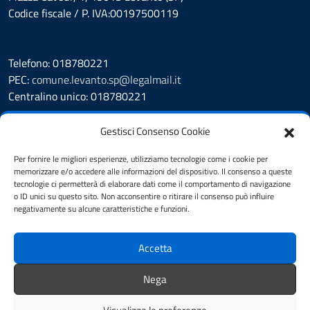
Codice fiscale / P. IVA:00197500119
Telefono: 018780221
PEC:
comune.levanto.sp@legalmail.it
Centralino unico: 018780221
Leggi le FAQ
Gestisci Consenso Cookie
Prenotazione appuntamento
Segnalazione disservizio
Per fornire le migliori esperienze, utilizziamo tecnologie come i cookie per
memorizzare e/o accedere alle informazioni del dispositivo. Il consenso a queste
Whistleblowing
tecnologie ci permetterà di elaborare dati come il comportamento di navigazione
Amministrazione Trasparente
o ID unici su questo sito. Non acconsentire o ritirare il consenso può influire
Albo Pretorio
negativamente su alcune caratteristiche e funzioni.
Cookie Policy
Informativa privacy
Accetta
Dichiarazione di accessibilità
Note legali
Nega
Feedback