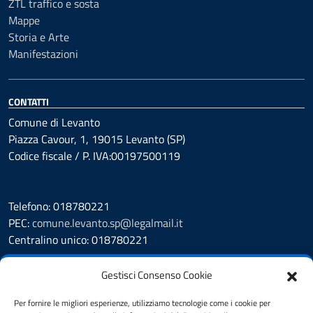
ZTL traffico e sosta
Mappe
Storia e Arte
Manifestazioni
CONTATTI
Comune di Levanto
Piazza Cavour, 1, 19015 Levanto (SP)
Codice fiscale / P. IVA:00197500119
Telefono: 018780221
PEC:
comune.levanto.sp@legalmail.it
Centralino unico: 018780221
Leggi le FAQ
Gestisci Consenso Cookie
Prenotazione appuntamento
Segnalazione disservizio
Per fornire le migliori esperienze, utilizziamo tecnologie come i cookie per