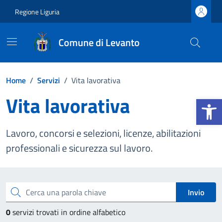
Vai ai contenuti
Vai al footer
Regione Liguria
Comune di Levanto
Home
/
Servizi
/
Vita lavorativa
Vita lavorativa
Apri la b
Lavoro, concorsi e selezioni, licenze, abilitazioni
professionali e sicurezza sul lavoro.
Esplora tutti i servizi
Cerca una parola chiave
Invio
0
servizi trovati in ordine alfabetico