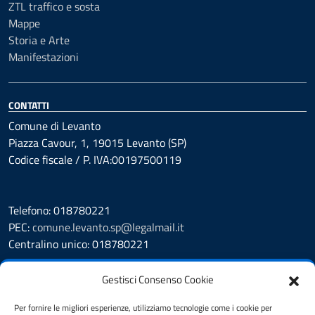
ZTL traffico e sosta
Mappe
Storia e Arte
Manifestazioni
CONTATTI
Comune di Levanto
Piazza Cavour, 1, 19015 Levanto (SP)
Codice fiscale / P. IVA:00197500119
Telefono: 018780221
PEC:
comune.levanto.sp@legalmail.it
Centralino unico: 018780221
Leggi le FAQ
Gestisci Consenso Cookie
Prenotazione appuntamento
Segnalazione disservizio
Per fornire le migliori esperienze, utilizziamo tecnologie come i cookie per