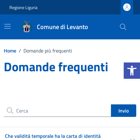
Vai ai contenuti
Vai al footer
Regione Liguria
Comune di Levanto
Home
/
Domande più frequenti
Domande frequenti
Apri la b
Elenco di risposte alle domande più frequenti raccolte dalle
richieste di assistenza dei cittadini.
Cerca nel sito
Invio
Che validità temporale ha la carta di identità