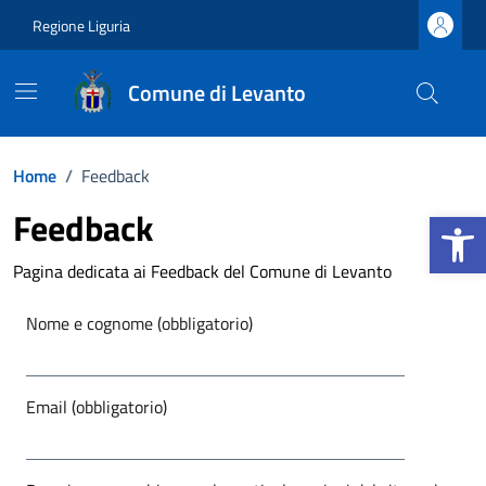
Vai ai contenuti
Vai al footer
Regione Liguria
Comune di Levanto
Home
/
Feedback
Apri la b
Feedback
Pagina dedicata ai Feedback del Comune di Levanto
Nome e cognome (obbligatorio)
Email (obbligatorio)