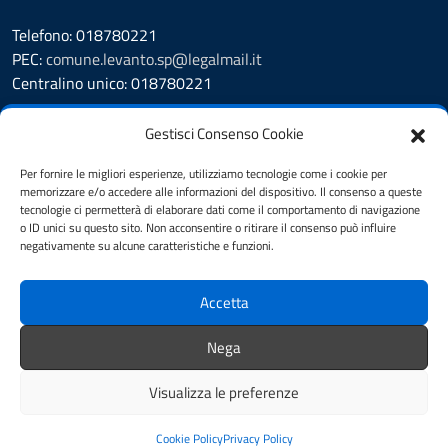
Telefono: 018780221
PEC:
comune.levanto.sp@legalmail.it
Centralino unico: 018780221
Leggi le FAQ
Gestisci Consenso Cookie
Prenotazione appuntamento
Segnalazione disservizio
Per fornire le migliori esperienze, utilizziamo tecnologie come i cookie per
memorizzare e/o accedere alle informazioni del dispositivo. Il consenso a queste
Whistleblowing
tecnologie ci permetterà di elaborare dati come il comportamento di navigazione
Amministrazione Trasparente
o ID unici su questo sito. Non acconsentire o ritirare il consenso può influire
Albo Pretorio
negativamente su alcune caratteristiche e funzioni.
Cookie Policy
Informativa privacy
Accetta
Dichiarazione di accessibilità
Note legali
Nega
Feedback
Visualizza le preferenze
Mappa del sito
Credits
Cookie Policy
Privacy Policy