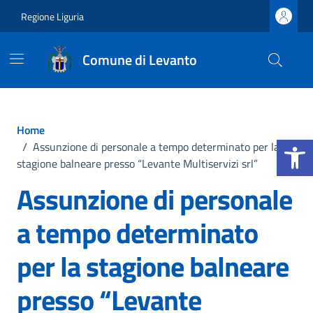
Vai ai contenuti
Vai al footer
Regione Liguria
Comune di Levanto
Home
Apri la b
/
Assunzione di personale a tempo determinato per la
stagione balneare presso “Levante Multiservizi srl”
Assunzione di personale
a tempo determinato
per la stagione balneare
presso “Levante