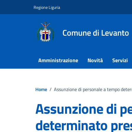
Vai ai contenuti
Vai al footer
Regione Liguria
Comune di Levanto
Amministrazione
Novità
Servizi
Home
/
Assunzione di personale a tempo deter
Assunzione di p
determinato pre