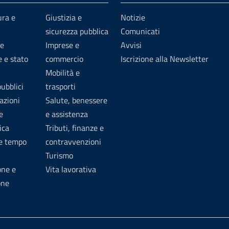
ura e
Giustizia e
Notizie
sicurezza pubblica
Comunicati
e
Imprese e
Avvisi
 e stato
commercio
Iscrizione alla Newsletter
Mobilità e
pubblici
trasporti
azioni
Salute, benessere
e
e assistenza
ica
Tributi, finanze e
 e tempo
contravvenzioni
Turismo
one e
Vita lavorativa
one