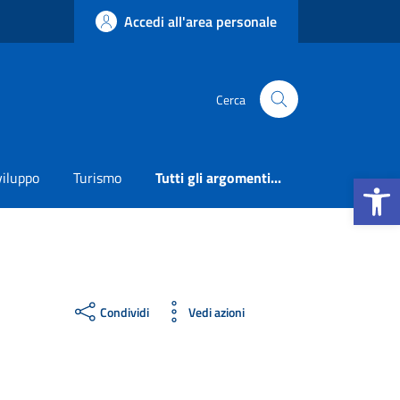
Accedi all'area personale
Cerca
Apri la b
viluppo
Turismo
Tutti gli argomenti...
Condividi
Vedi azioni