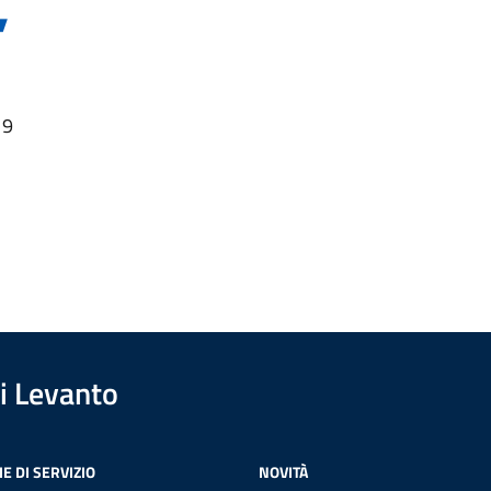
”
19
i Levanto
E DI SERVIZIO
NOVITÀ