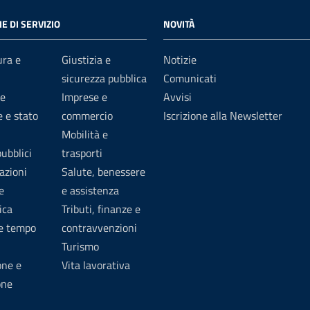
E DI SERVIZIO
NOVITÀ
ura e
Giustizia e
Notizie
sicurezza pubblica
Comunicati
e
Imprese e
Avvisi
 e stato
commercio
Iscrizione alla Newsletter
Mobilità e
pubblici
trasporti
azioni
Salute, benessere
e
e assistenza
ica
Tributi, finanze e
 e tempo
contravvenzioni
Turismo
one e
Vita lavorativa
one