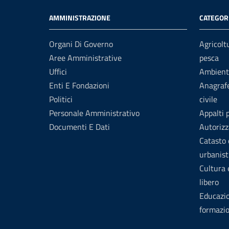
AMMINISTRAZIONE
CATEGORI
Organi Di Governo
Agricolt
Aree Amministrative
pesca
Uffici
Ambient
Enti E Fondazioni
Anagrafe
Politici
civile
Personale Amministrativo
Appalti 
Documenti E Dati
Autorizz
Catasto 
urbanist
Cultura
libero
Educazi
formazi