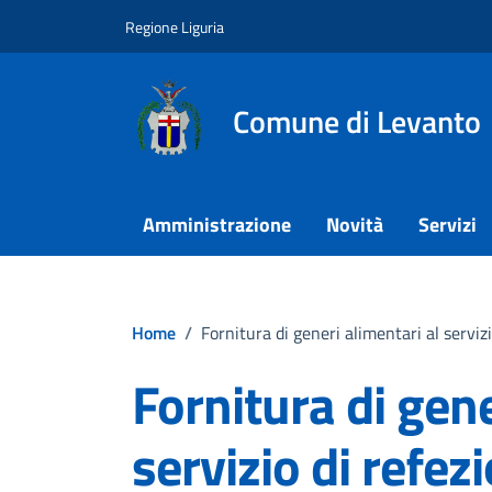
Vai ai contenuti
Vai al footer
Regione Liguria
Comune di Levanto
Amministrazione
Novità
Servizi
Home
/
Fornitura di generi alimentari al serv
Fornitura di gene
servizio di refez