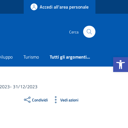
Accedi all'area personale
Cerca
Apri la b
viluppo
Turismo
Tutti gli argomenti...
2/1/2023- 31/12/2023
Condividi
Vedi azioni