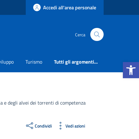
Accedi all'area personale
Cerca
Apri la b
viluppo
Turismo
Tutti gli argomenti...
a e degli alvei dei torrenti di competenza
Condividi
Vedi azioni