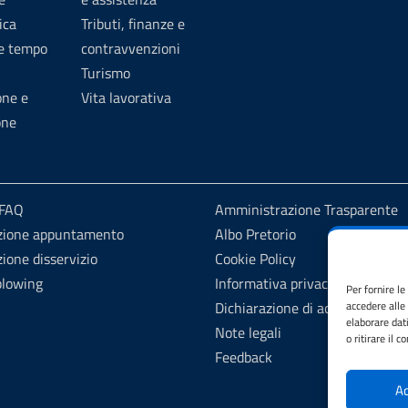
ica
Tributi, finanze e
 e tempo
contravvenzioni
Turismo
one e
Vita lavorativa
one
 FAQ
Amministrazione Trasparente
zione appuntamento
Albo Pretorio
ione disservizio
Cookie Policy
blowing
Informativa privacy
Per fornire l
Dichiarazione di accessibilità
accedere alle
elaborare dat
Note legali
o ritirare il 
Feedback
Ac