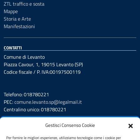
ZTL traffico e sosta
Mappe
Storia e Arte
Manifestazioni
CONTATTI
Comune di Levanto
Piazza Cavour, 1, 19015 Levanto (SP)
Codice fiscale / P. IVA:00197500119
Telefono: 018780221
PEC:
comune.levanto.sp@legalmail.it
Centralino unico: 018780221
Leggi le FAQ
Gestisci Consenso Cookie
Prenotazione appuntamento
Segnalazione disservizio
Per fornire le migliori esperienze, utilizziamo tecnologie come i cookie per