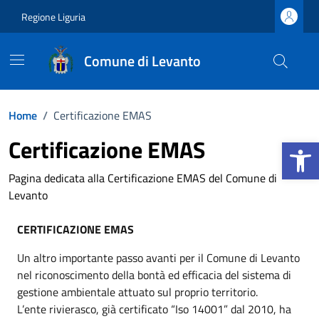
Vai ai contenuti
Vai al footer
Regione Liguria
Comune di Levanto
Home
/
Certificazione EMAS
Apri la b
Certificazione EMAS
Pagina dedicata alla Certificazione EMAS del Comune di
Levanto
CERTIFICAZIONE EMAS
Un altro importante passo avanti per il Comune di Levanto
nel riconoscimento della bontà ed efficacia del sistema di
gestione ambientale attuato sul proprio territorio.
L’ente rivierasco, già certificato “Iso 14001” dal 2010, ha