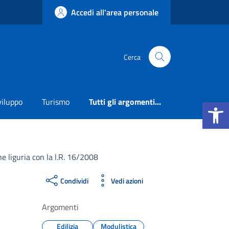
Accedi all'area personale
Cerca
Apri la b
viluppo
Turismo
Tutti gli argomenti...
ne liguria con la l.R. 16/2008
Condividi
Vedi azioni
Argomenti
Edilizia
Modulistica