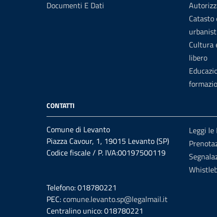
Documenti E Dati
Autorizz
Catasto 
urbanist
Cultura
libero
Educazi
formazi
CONTATTI
Comune di Levanto
Leggi le
Piazza Cavour, 1, 19015 Levanto (SP)
Prenota
Codice fiscale / P. IVA:00197500119
Segnalaz
Whistle
Telefono: 018780221
PEC:
comune.levanto.sp@legalmail.it
Centralino unico: 018780221