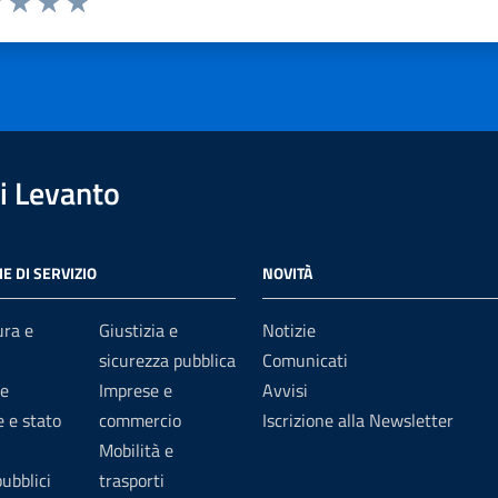
1 stelle su 5
uta 2 stelle su 5
Valuta 3 stelle su 5
Valuta 4 stelle su 5
Valuta 5 stelle su 5
i Levanto
E DI SERVIZIO
NOVITÀ
ura e
Giustizia e
Notizie
sicurezza pubblica
Comunicati
e
Imprese e
Avvisi
 e stato
commercio
Iscrizione alla Newsletter
Mobilità e
pubblici
trasporti