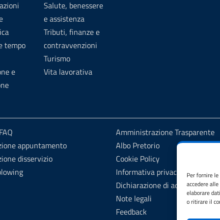
azioni
Salute, benessere
e
e assistenza
ica
Tributi, finanze e
 e tempo
contravvenzioni
Turismo
one e
Vita lavorativa
one
 FAQ
Amministrazione Trasparente
zione appuntamento
Albo Pretorio
ione disservizio
Cookie Policy
blowing
Informativa privacy
Per fornire l
Dichiarazione di accessibilità
accedere alle
elaborare dat
Note legali
o ritirare il 
Feedback