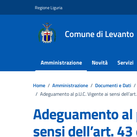
Vai ai contenuti
Vai al footer
Regione Liguria
Comune di Levanto
Amministrazione
Novità
Servizi
Home
/
Amministrazione
/
Documenti e Dati
/
/
Adeguamento al p.U.C. Vigente ai sensi dell’art.
Adeguamento al p
sensi dell’art. 43