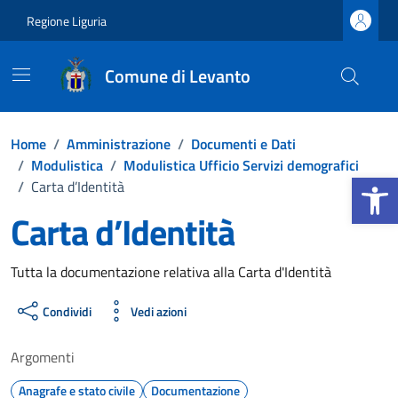
Vai ai contenuti
Vai al footer
Regione Liguria
Comune di Levanto
Home
/
Amministrazione
/
Documenti e Dati
/
Modulistica
/
Modulistica Ufficio Servizi demografici
Apri la b
/
Carta d’Identità
Carta d’Identità
Dettagli del documento
Tutta la documentazione relativa alla Carta d'Identità
Condividi
Vedi azioni
Argomenti
Anagrafe e stato civile
Documentazione