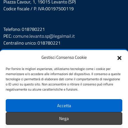
Piazza Cavour, 1, 19015 Levanto (SP)
Codice fiscale / P. IVA:00197500119
Telefono: 018780221
PEC:
comune.levanto.sp@legalmail.it
Centralino unico: 018780221
Leggi le FAQ
Gestisci Consenso Cookie
Prenotazione appuntamento
Segnalazione disservizio
Per fornire le migliori esperienze, utilizziamo tecnologie come i cookie per
memorizzare e/o accedere alle informazioni del dispositivo. Il consenso a queste
Whistleblowing
tecnologie ci permetterà di elaborare dati come il comportamento di navigazione
Amministrazione Trasparente
o ID unici su questo sito. Non acconsentire o ritirare il consenso può influire
Albo Pretorio
negativamente su alcune caratteristiche e funzioni.
Cookie Policy
Informativa privacy
Accetta
Dichiarazione di accessibilità
Note legali
Nega
Feedback