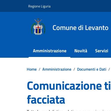
Vai ai contenuti
Vai al footer
Regione Liguria
Comune di Levanto
Amministrazione
Novità
Servizi
Home
/
Amministrazione
/
Documenti e Dati
/
Comunicazione ti
facciata