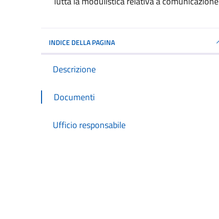
Dettagli del documento
Tutta la modulistica relativa a comunicazione
INDICE DELLA PAGINA
Descrizione
Documenti
Ufficio responsabile