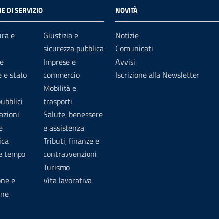
E DI SERVIZIO
NOVITÀ
ura e
Giustizia e
Notizie
sicurezza pubblica
Comunicati
e
Imprese e
Avvisi
 e stato
commercio
Iscrizione alla Newsletter
Mobilità e
pubblici
trasporti
azioni
Salute, benessere
e
e assistenza
ica
Tributi, finanze e
 e tempo
contravvenzioni
Turismo
one e
Vita lavorativa
one