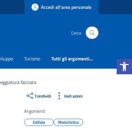
Accedi all'area personale
Cerca
Apri la b
viluppo
Turismo
Tutti gli argomenti...
eggiatura facciata
Condividi
Vedi azioni
Argomenti
Edilizia
Modulistica