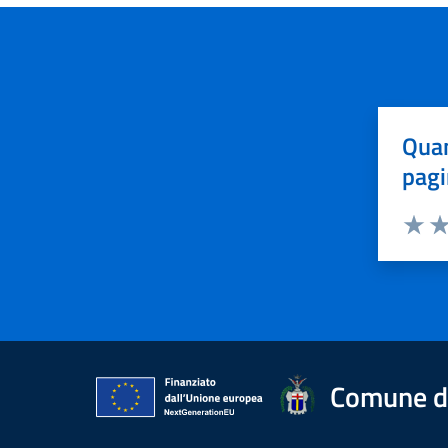
Quan
pagi
Valuta 
Val
Comune d