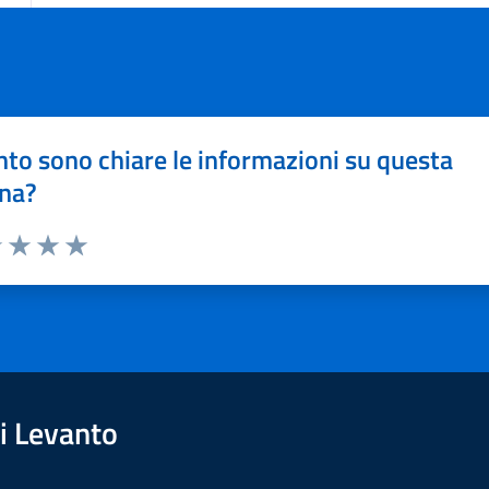
to sono chiare le informazioni su questa
na?
1 stelle su 5
uta 2 stelle su 5
Valuta 3 stelle su 5
Valuta 4 stelle su 5
Valuta 5 stelle su 5
i Levanto