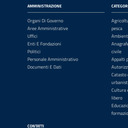
AMMINISTRAZIONE
CATEGORI
Organi Di Governo
Agricolt
Aree Amministrative
pesca
Uffici
Ambient
Enti E Fondazioni
Anagrafe
Politici
civile
Personale Amministrativo
Appalti 
Documenti E Dati
Autorizz
Catasto 
urbanist
Cultura
libero
Educazi
formazi
CONTATTI