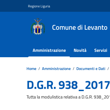
Vai ai contenuti
Vai al footer
Regione Liguria
Comune di Levanto
Amministrazione
Novità
Servizi
Home
/
Amministrazione
/
Documenti e Dati
/
D.G.R. 938_2017 
Dettagli del documento
Tutta la modulistica relativa a D.G.R. 938_20