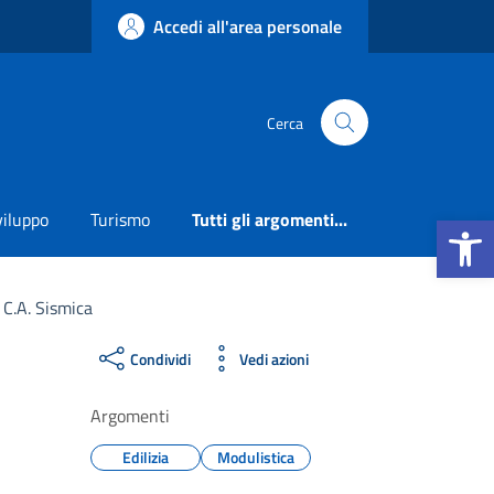
Accedi all'area personale
Cerca
Apri la b
viluppo
Turismo
Tutti gli argomenti...
C.A. Sismica
Condividi
Vedi azioni
Argomenti
Edilizia
Modulistica