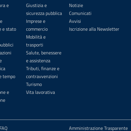
ura e
Giustizia e
Notizie
sicurezza pubblica
Comunicati
e
Imprese e
Avvisi
 e stato
commercio
Iscrizione alla Newsletter
Mobilità e
pubblici
trasporti
azioni
Salute, benessere
e
e assistenza
ica
Tributi, finanze e
 e tempo
contravvenzioni
Turismo
one e
Vita lavorativa
one
 FAQ
Amministrazione Trasparente