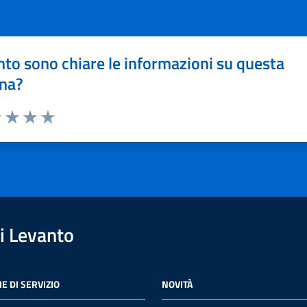
to sono chiare le informazioni su questa
na?
1 stelle su 5
uta 2 stelle su 5
Valuta 3 stelle su 5
Valuta 4 stelle su 5
Valuta 5 stelle su 5
i Levanto
E DI SERVIZIO
NOVITÀ