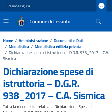
Vai ai contenuti
Vai al footer
Regione Liguria
Comune di Levanto
Home
/
Amministrazione
/
Documenti e Dati
/
Modulistica
/
Modulistica edilizia privata
/
Dichiarazione spese di istruttoria – D.G.R. 938_2017 – C.A.
Sismica
Dichiarazione spese di
istruttoria – D.G.R.
938_2017 – C.A. Sismica
Dettagli del documento
Tutta la modulistica relativa a Dichiarazione Spese di