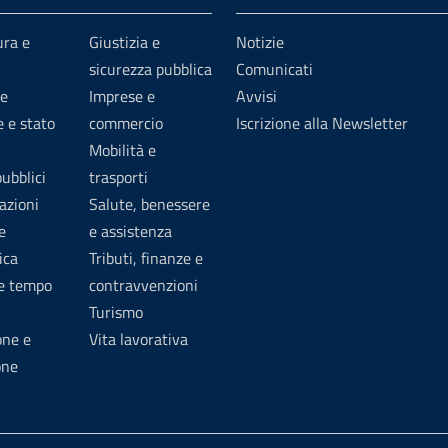
ura e
Giustizia e
Notizie
sicurezza pubblica
Comunicati
e
Imprese e
Avvisi
 e stato
commercio
Iscrizione alla Newsletter
Mobilità e
pubblici
trasporti
azioni
Salute, benessere
e
e assistenza
ica
Tributi, finanze e
 e tempo
contravvenzioni
Turismo
one e
Vita lavorativa
one