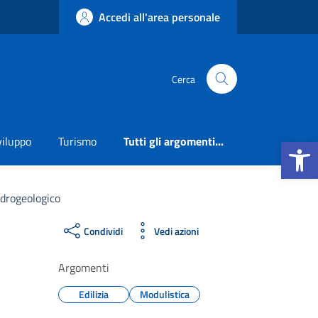
Accedi all'area personale
Cerca
Apri la b
viluppo
Turismo
Tutti gli argomenti...
idrogeologico
Condividi
Vedi azioni
Argomenti
Edilizia
Modulistica