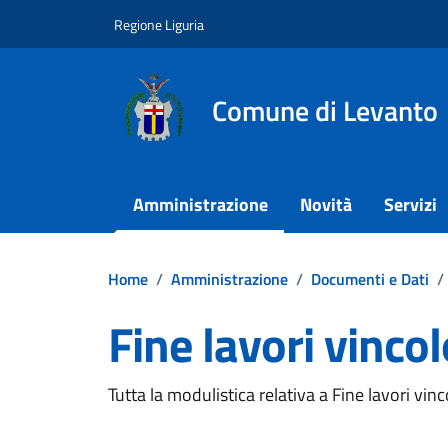
Vai ai contenuti
Vai al footer
Regione Liguria
Comune di Levanto
Amministrazione
Novità
Servizi
Home
/
Amministrazione
/
Documenti e Dati
/
Fine lavori vinco
Dettagli del documento
Tutta la modulistica relativa a Fine lavori vin