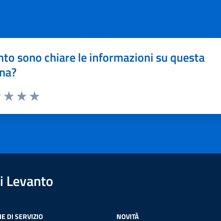
to sono chiare le informazioni su questa
na?
1 stelle su 5
uta 2 stelle su 5
Valuta 3 stelle su 5
Valuta 4 stelle su 5
Valuta 5 stelle su 5
i Levanto
E DI SERVIZIO
NOVITÀ