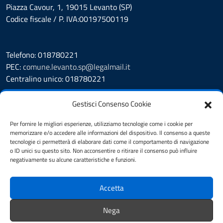
Piazza Cavour, 1, 19015 Levanto (SP)
Codice fiscale / P. IVA:00197500119
Telefono: 018780221
PEC:
comune.levanto.sp@legalmail.it
Centralino unico: 018780221
Leggi le FAQ
Gestisci Consenso Cookie
Prenotazione appuntamento
Segnalazione disservizio
Per fornire le migliori esperienze, utilizziamo tecnologie come i cookie per
memorizzare e/o accedere alle informazioni del dispositivo. Il consenso a queste
Whistleblowing
tecnologie ci permetterà di elaborare dati come il comportamento di navigazione
Amministrazione Trasparente
o ID unici su questo sito. Non acconsentire o ritirare il consenso può influire
Albo Pretorio
negativamente su alcune caratteristiche e funzioni.
Cookie Policy
Informativa privacy
Accetta
Dichiarazione di accessibilità
Note legali
Nega
Feedback