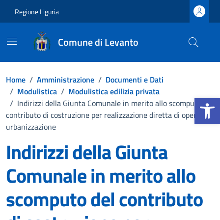
Vai ai contenuti
Vai al footer
Regione Liguria
Comune di Levanto
Home
/
Amministrazione
/
Documenti e Dati
/
Modulistica
/
Modulistica edilizia privata
Apri la b
/
Indirizzi della Giunta Comunale in merito allo scomputo del
contributo di costruzione per realizzazione diretta di opere di
urbanizzazione
Indirizzi della Giunta
Comunale in merito allo
scomputo del contributo