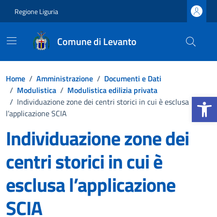
Vai ai contenuti
Vai al footer
Regione Liguria
Comune di Levanto
Home
/
Amministrazione
/
Documenti e Dati
/
Modulistica
/
Modulistica edilizia privata
Apri la b
/
Individuazione zone dei centri storici in cui è esclusa
l’applicazione SCIA
Individuazione zone dei
centri storici in cui è
esclusa l’applicazione
SCIA