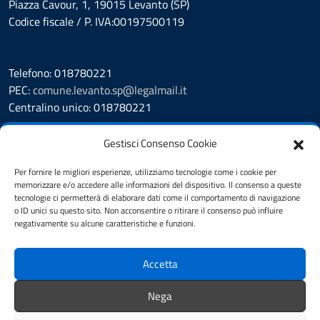
Piazza Cavour, 1, 19015 Levanto (SP)
Codice fiscale / P. IVA:00197500119
Telefono: 018780221
PEC:
comune.levanto.sp@legalmail.it
Centralino unico: 018780221
Leggi le FAQ
Gestisci Consenso Cookie
Prenotazione appuntamento
Segnalazione disservizio
Per fornire le migliori esperienze, utilizziamo tecnologie come i cookie per
memorizzare e/o accedere alle informazioni del dispositivo. Il consenso a queste
Whistleblowing
tecnologie ci permetterà di elaborare dati come il comportamento di navigazione
Amministrazione Trasparente
o ID unici su questo sito. Non acconsentire o ritirare il consenso può influire
Albo Pretorio
negativamente su alcune caratteristiche e funzioni.
Cookie Policy
Informativa privacy
Accetta
Dichiarazione di accessibilità
Note legali
Nega
Feedback