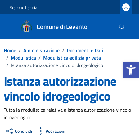
Vai ai contenuti
Vai al footer
Regione Liguria
Comune di Levanto
Home
/
Amministrazione
/
Documenti e Dati
/
Modulistica
/
Modulistica edilizia privata
Apri la b
/
Istanza autorizzazione vincolo idrogeologico
Istanza autorizzazione
vincolo idrogeologico
Dettagli del documento
Tutta la modulistica relativa a Istanza autorizzazione vincolo
idrogeologico
Condividi
Vedi azioni