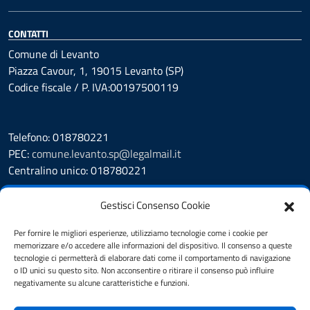
CONTATTI
Comune di Levanto
Piazza Cavour, 1, 19015 Levanto (SP)
Codice fiscale / P. IVA:00197500119
Telefono: 018780221
PEC:
comune.levanto.sp@legalmail.it
Centralino unico: 018780221
Leggi le FAQ
Gestisci Consenso Cookie
Prenotazione appuntamento
Segnalazione disservizio
Per fornire le migliori esperienze, utilizziamo tecnologie come i cookie per
memorizzare e/o accedere alle informazioni del dispositivo. Il consenso a queste
Whistleblowing
tecnologie ci permetterà di elaborare dati come il comportamento di navigazione
Amministrazione Trasparente
o ID unici su questo sito. Non acconsentire o ritirare il consenso può influire
Albo Pretorio
negativamente su alcune caratteristiche e funzioni.
Cookie Policy