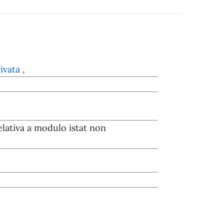
rivata
,
elativa a modulo istat non