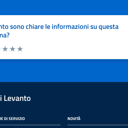
to sono chiare le informazioni su questa
na?
1 stelle su 5
uta 2 stelle su 5
Valuta 3 stelle su 5
Valuta 4 stelle su 5
Valuta 5 stelle su 5
i Levanto
E DI SERVIZIO
NOVITÀ