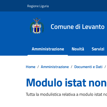
Vai ai contenuti
Vai al footer
Regione Liguria
Comune di Levanto
Amministrazione
Novità
Servizi
Home
/
Amministrazione
/
Documenti e Dati
/
Modulo istat non
Dettagli del documento
Tutta la modulistica relativa a modulo istat n