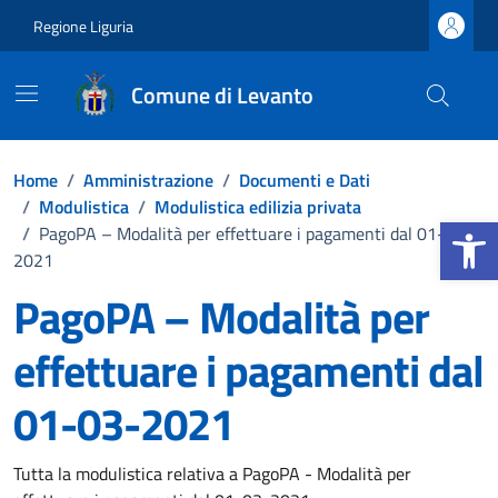
Vai ai contenuti
Vai al footer
Regione Liguria
Comune di Levanto
Home
/
Amministrazione
/
Documenti e Dati
/
Modulistica
/
Modulistica edilizia privata
Apri la b
/
PagoPA – Modalità per effettuare i pagamenti dal 01-03-
2021
PagoPA – Modalità per
effettuare i pagamenti dal
01-03-2021
Dettagli del documento
Tutta la modulistica relativa a PagoPA - Modalità per