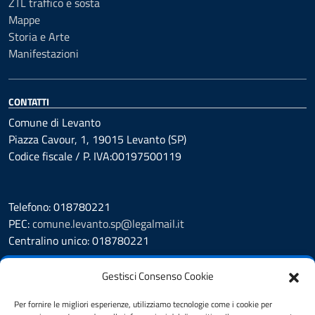
ZTL traffico e sosta
Mappe
Storia e Arte
Manifestazioni
CONTATTI
Comune di Levanto
Piazza Cavour, 1, 19015 Levanto (SP)
Codice fiscale / P. IVA:00197500119
Telefono: 018780221
PEC:
comune.levanto.sp@legalmail.it
Centralino unico: 018780221
Leggi le FAQ
Gestisci Consenso Cookie
Prenotazione appuntamento
Segnalazione disservizio
Per fornire le migliori esperienze, utilizziamo tecnologie come i cookie per