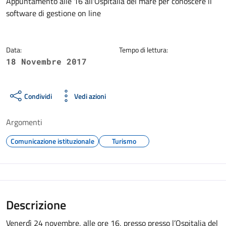
Dettagli della notizia
Appuntamento alle 16 all'Ospitalia del mare per conoscere il
software di gestione on line
Data:
Tempo di lettura:
18 Novembre 2017
Condividi
Vedi azioni
Argomenti
Comunicazione istituzionale
Turismo
Descrizione
Venerdì 24 novembre, alle ore 16, presso presso l’Ospitalia del