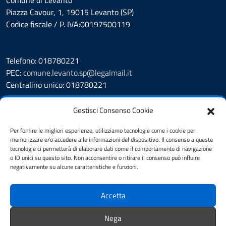
Comune di Levanto
Piazza Cavour, 1, 19015 Levanto (SP)
Codice fiscale / P. IVA:00197500119
Telefono: 018780221
PEC:
comune.levanto.sp@legalmail.it
Centralino unico: 018780221
Leggi le FAQ
Gestisci Consenso Cookie
Prenotazione appuntamento
Segnalazione disservizio
Per fornire le migliori esperienze, utilizziamo tecnologie come i cookie per
memorizzare e/o accedere alle informazioni del dispositivo. Il consenso a queste
Whistleblowing
tecnologie ci permetterà di elaborare dati come il comportamento di navigazione
Amministrazione Trasparente
o ID unici su questo sito. Non acconsentire o ritirare il consenso può influire
Albo Pretorio
negativamente su alcune caratteristiche e funzioni.
Cookie Policy
Informativa privacy
Accetta
Dichiarazione di accessibilità
Note legali
Nega