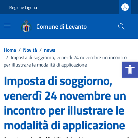
Vai ai contenuti
Vai al footer
Regione Liguria
Comune di Levanto
Home
/
Novità
/
news
/
Imposta di soggiorno, venerdì 24 novembre un incontro
Apri la b
per illustrare le modalità di applicazione
Imposta di soggiorno,
venerdì 24 novembre un
incontro per illustrare le
modalità di applicazione