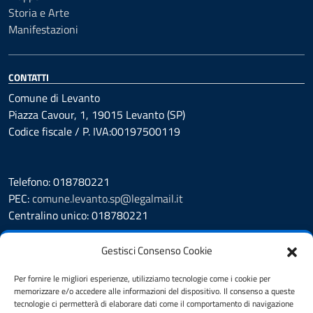
Storia e Arte
Manifestazioni
CONTATTI
Comune di Levanto
Piazza Cavour, 1, 19015 Levanto (SP)
Codice fiscale / P. IVA:00197500119
Telefono: 018780221
PEC:
comune.levanto.sp@legalmail.it
Centralino unico: 018780221
Leggi le FAQ
Gestisci Consenso Cookie
Prenotazione appuntamento
Segnalazione disservizio
Per fornire le migliori esperienze, utilizziamo tecnologie come i cookie per
memorizzare e/o accedere alle informazioni del dispositivo. Il consenso a queste
Whistleblowing
tecnologie ci permetterà di elaborare dati come il comportamento di navigazione
Amministrazione Trasparente