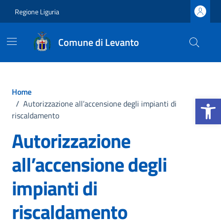
Vai ai contenuti
Vai al footer
Regione Liguria
Comune di Levanto
Home
Apri la b
/
Autorizzazione all’accensione degli impianti di
riscaldamento
Autorizzazione
all’accensione degli
impianti di
riscaldamento