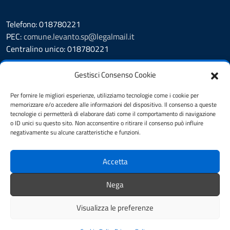
Telefono: 018780221
PEC:
comune.levanto.sp@legalmail.it
Centralino unico: 018780221
Leggi le FAQ
Gestisci Consenso Cookie
Prenotazione appuntamento
Segnalazione disservizio
Per fornire le migliori esperienze, utilizziamo tecnologie come i cookie per
memorizzare e/o accedere alle informazioni del dispositivo. Il consenso a queste
Whistleblowing
tecnologie ci permetterà di elaborare dati come il comportamento di navigazione
Amministrazione Trasparente
o ID unici su questo sito. Non acconsentire o ritirare il consenso può influire
Albo Pretorio
negativamente su alcune caratteristiche e funzioni.
Cookie Policy
Informativa privacy
Accetta
Dichiarazione di accessibilità
Note legali
Nega
Feedback
Visualizza le preferenze