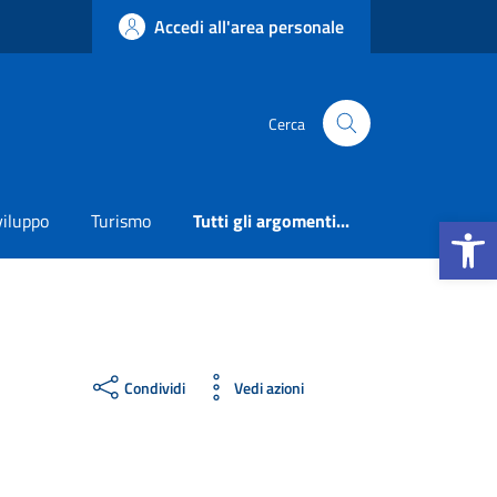
Accedi all'area personale
Cerca
Apri la b
viluppo
Turismo
Tutti gli argomenti...
Condividi
Vedi azioni