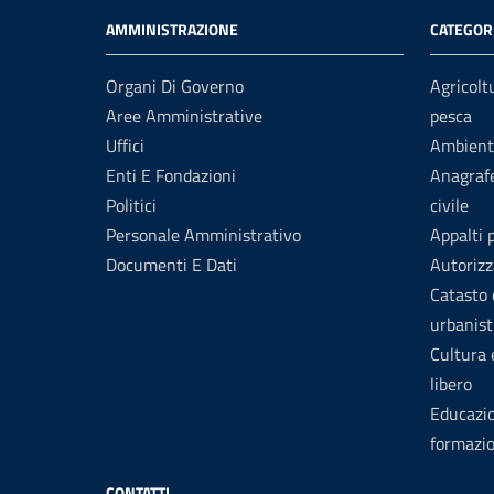
AMMINISTRAZIONE
CATEGORI
Organi Di Governo
Agricolt
Aree Amministrative
pesca
Uffici
Ambient
Enti E Fondazioni
Anagrafe
Politici
civile
Personale Amministrativo
Appalti 
Documenti E Dati
Autorizz
Catasto 
urbanist
Cultura
libero
Educazi
formazi
CONTATTI