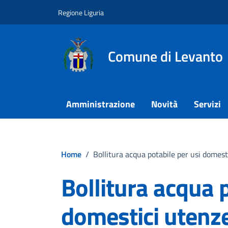
Vai ai contenuti
Vai al footer
Regione Liguria
Comune di Levanto
Amministrazione
Novità
Servizi
Home
/
Bollitura acqua potabile per usi domesti
Bollitura acqua p
domestici utenze