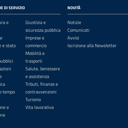
E DI SERVIZIO
NOVITÀ
ura e
Giustizia e
Notizie
sicurezza pubblica
Comunicati
e
Imprese e
Avvisi
 e stato
commercio
Iscrizione alla Newsletter
Mobilità e
pubblici
trasporti
azioni
Salute, benessere
e
e assistenza
ica
Tributi, finanze e
 e tempo
contravvenzioni
Turismo
one e
Vita lavorativa
one