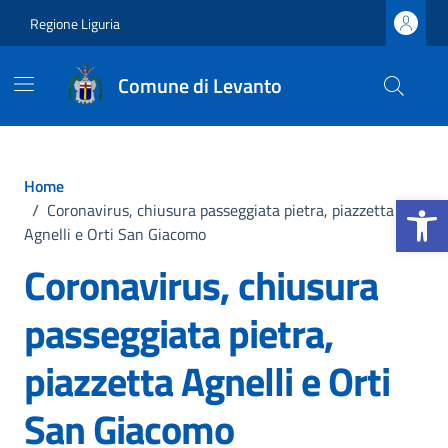
Vai ai contenuti
Vai al footer
Regione Liguria
Comune di Levanto
Home
Apri la b
/
Coronavirus, chiusura passeggiata pietra, piazzetta
Agnelli e Orti San Giacomo
Coronavirus, chiusura
passeggiata pietra,
piazzetta Agnelli e Orti
San Giacomo