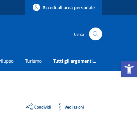
Accedi all'area personale
Cerca
Apri la b
viluppo
Turismo
Tutti gli argomenti...
Condividi
Vedi azioni