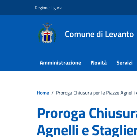
Vai ai contenuti
Vai al footer
Regione Liguria
Comune di Levanto
Amministrazione
Novità
Servizi
Home
/
Proroga Chiusura per le Piazze Agnelli 
Proroga Chiusura
Agnelli e Staglie