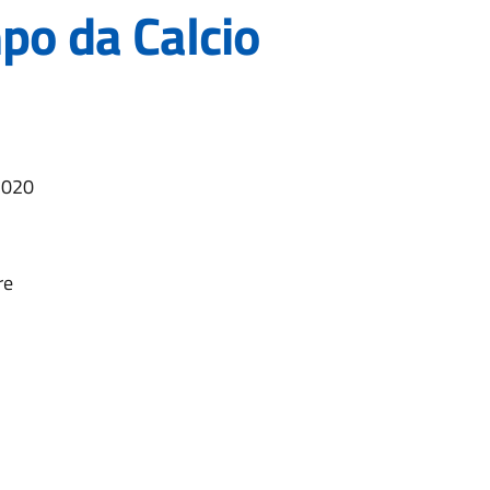
po da Calcio
2020
re