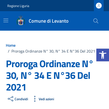
Vai ai contenuti
Vai al footer
Regione Liguria
Comune di Levanto
Home
Apri la b
/
Proroga Ordinanze N° 30, N° 34 E N°36 Del 2021
Proroga Ordinanze N°
30, N° 34 E N°36 Del
2021
Condividi
Vedi azioni