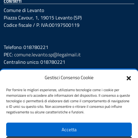
CONTATTI
Comune di Levanto
Piazza Cavour, 1, 19015 Levanto (SP)
Codice fiscale / P. IVA:00197500119
Telefono: 018780221
PEC:
comune.levanto.sp@legalmail.it
Centralino unico: 018780221
Leggi le FAQ
Gestisci Consenso Cookie
Prenotazione appuntamento
Segnalazione disservizio
Per fornire le migliori esperienze, utilizziamo tecnologie come i cookie per
memorizzare e/o accedere alle informazioni del dispositivo. Il consenso a queste
Whistleblowing
tecnologie ci permetterà di elaborare dati come il comportamento di navigazione
Amministrazione Trasparente
o ID unici su questo sito. Non acconsentire o ritirare il consenso può influire
Albo Pretorio
negativamente su alcune caratteristiche e funzioni.
Cookie Policy
Informativa privacy
Accetta
Dichiarazione di accessibilità