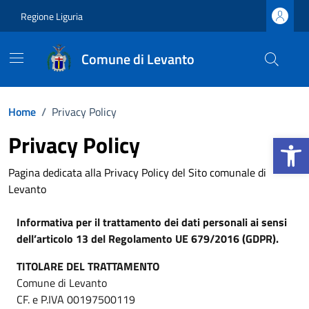
Vai ai contenuti
Vai al footer
Regione Liguria
Comune di Levanto
Home
/
Privacy Policy
Apri la b
Privacy Policy
Pagina dedicata alla Privacy Policy del Sito comunale di
Levanto
Informativa per il trattamento dei dati personali ai sensi
dell’articolo 13 del Regolamento UE 679/2016 (GDPR).
TITOLARE DEL TRATTAMENTO
Comune di Levanto
CF. e P.IVA 00197500119