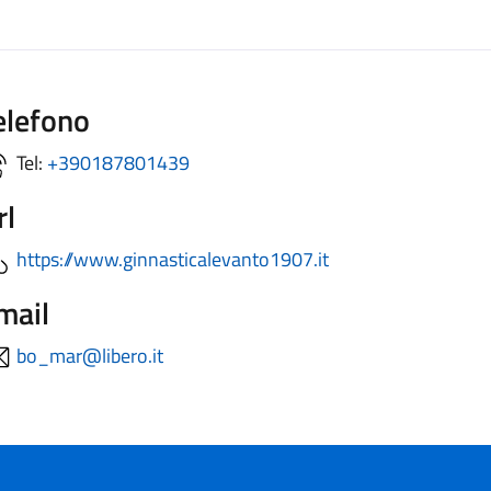
elefono
Tel:
+390187801439
rl
https://www.ginnasticalevanto1907.it
mail
bo_mar@libero.it