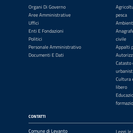
Organi Di Governo
Agricolt
Aree Amministrative
pesca
Uffici
Ambient
Enti E Fondazioni
Anagrafe
Politici
civile
Personale Amministrativo
Appalti 
Documenti E Dati
Autorizz
Catasto 
urbanist
Cultura
libero
Educazi
formazi
CONTATTI
Comune di Levanto
Leggi le