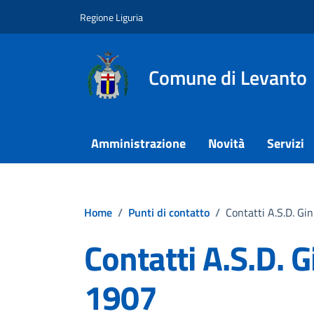
Vai ai contenuti
Vai al footer
Regione Liguria
Comune di Levanto
Amministrazione
Novità
Servizi
Home
/
Punti di contatto
/
Contatti A.S.D. Gi
Contatti A.S.D. 
1907