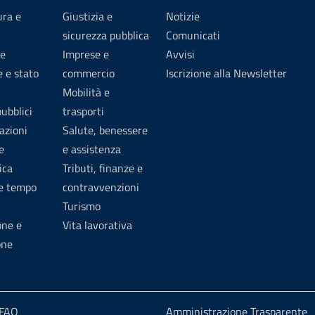
ura e
Giustizia e
Notizie
sicurezza pubblica
Comunicati
e
Imprese e
Avvisi
 e stato
commercio
Iscrizione alla Newsletter
Mobilità e
pubblici
trasporti
azioni
Salute, benessere
e
e assistenza
ica
Tributi, finanze e
 e tempo
contravvenzioni
Turismo
one e
Vita lavorativa
one
 FAQ
Amministrazione Trasparente