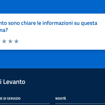
to sono chiare le informazioni su questa
na?
1 stelle su 5
uta 2 stelle su 5
Valuta 3 stelle su 5
Valuta 4 stelle su 5
Valuta 5 stelle su 5
i Levanto
E DI SERVIZIO
NOVITÀ