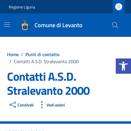
Vai ai contenuti
Vai al footer
Regione Liguria
Comune di Levanto
Home
/
Punti di contatto
Apri la b
/
Contatti A.S.D. Stralevanto 2000
Contatti A.S.D.
Stralevanto 2000
Condividi
Vedi azioni