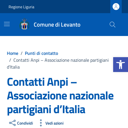
Vai ai contenuti
Vai al footer
Regione Liguria
Comune di Levanto
Home
/
Punti di contatto
Apri la b
/
Contatti Anpi – Associazione nazionale partigiani
d’Italia
Contatti Anpi –
Associazione nazionale
partigiani d’Italia
Condividi
Vedi azioni