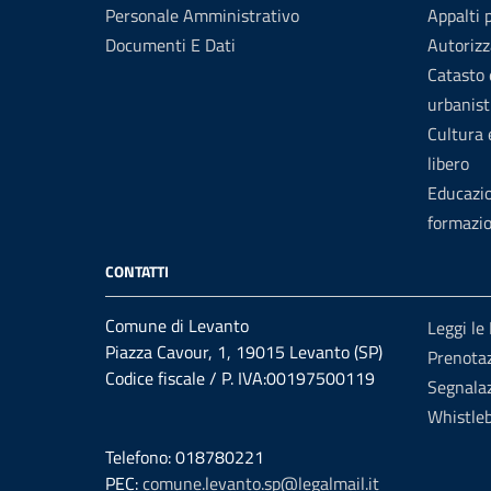
Personale Amministrativo
Appalti 
Documenti E Dati
Autorizz
Catasto 
urbanist
Cultura
libero
Educazi
formazi
CONTATTI
Comune di Levanto
Leggi le
Piazza Cavour, 1, 19015 Levanto (SP)
Prenota
Codice fiscale / P. IVA:00197500119
Segnalaz
Whistle
Telefono: 018780221
PEC:
comune.levanto.sp@legalmail.it