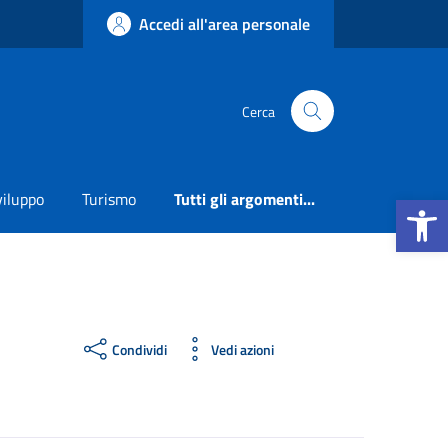
Accedi all'area personale
Cerca
Apri la b
viluppo
Turismo
Tutti gli argomenti...
Condividi
Vedi azioni