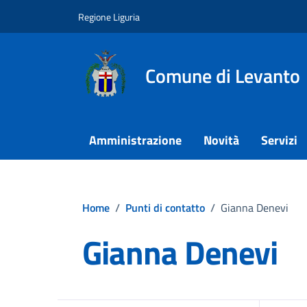
Vai ai contenuti
Vai al footer
Regione Liguria
Comune di Levanto
Amministrazione
Novità
Servizi
Home
/
Punti di contatto
/
Gianna Denevi
Gianna Denevi