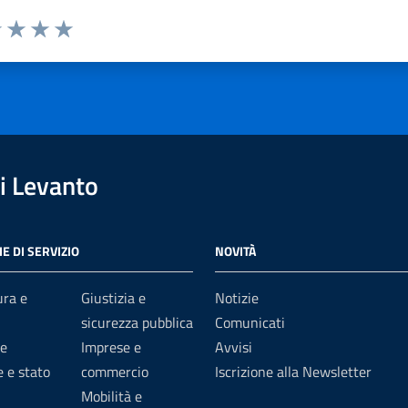
1 stelle su 5
uta 2 stelle su 5
Valuta 3 stelle su 5
Valuta 4 stelle su 5
Valuta 5 stelle su 5
i Levanto
E DI SERVIZIO
NOVITÀ
ura e
Giustizia e
Notizie
sicurezza pubblica
Comunicati
e
Imprese e
Avvisi
 e stato
commercio
Iscrizione alla Newsletter
Mobilità e