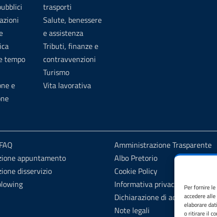
pubblici
trasporti
azioni
Salute, benessere
e
e assistenza
ica
Tributi, finanze e
 e tempo
contravvenzioni
Turismo
one e
Vita lavorativa
one
 FAQ
Amministrazione Trasparente
zione appuntamento
Albo Pretorio
ione disservizio
Cookie Policy
blowing
Informativa privacy
Per fornire l
Dichiarazione di accessibilità
accedere alle
elaborare dat
Note legali
o ritirare il 