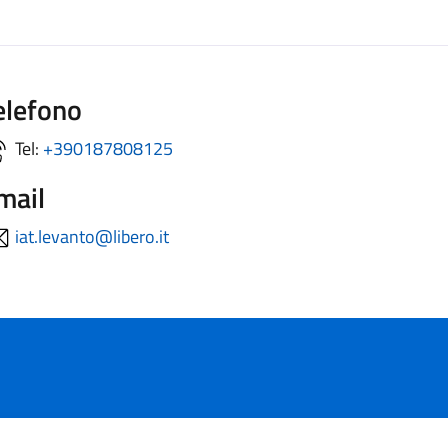
elefono
Tel:
+390187808125
mail
iat.levanto@libero.it