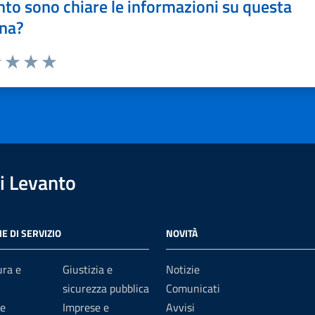
to sono chiare le informazioni su questa
na?
1 stelle su 5
uta 2 stelle su 5
Valuta 3 stelle su 5
Valuta 4 stelle su 5
Valuta 5 stelle su 5
i Levanto
E DI SERVIZIO
NOVITÀ
ura e
Giustizia e
Notizie
sicurezza pubblica
Comunicati
e
Imprese e
Avvisi