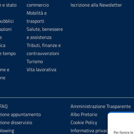
 e stato
commercio
Iscrizione alla Newsletter
Mobilità e
pubblici
trasporti
azioni
Salute, benessere
e
e assistenza
ica
Tributi, finanze e
 e tempo
contravvenzioni
Turismo
one e
Vita lavorativa
one
 FAQ
Amministrazione Trasparente
zione appuntamento
Albo Pretorio
ione disservizio
Cookie Policy
blowing
Informativa privacy
Per fornire l