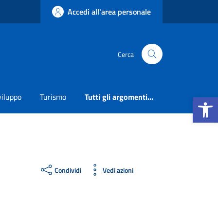
Accedi all'area personale
Cerca
Apri la b
viluppo
Turismo
Tutti gli argomenti...
Condividi
Vedi azioni