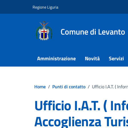
Vai ai contenuti
Vai al footer
Regione Liguria
Comune di Levanto
Amministrazione
Novità
Servizi
Home
/
Punti di contatto
/
Ufficio I.A.T. ( Inf
Ufficio I.A.T. ( I
Accoglienza Turi