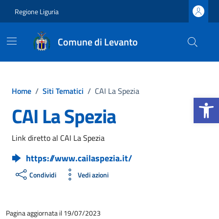
Vai ai contenuti
Vai al footer
Regione Liguria
Comune di Levanto
Home
/
Siti Tematici
/
CAI La Spezia
Apri la b
CAI La Spezia
Link diretto al CAI La Spezia
https://www.cailaspezia.it/
Condividi
Vedi azioni
Pagina aggiornata il 19/07/2023