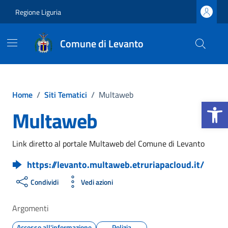
Vai ai contenuti
Vai al footer
Regione Liguria
Comune di Levanto
Home
/
Siti Tematici
/
Multaweb
Apri la b
Multaweb
Link diretto al portale Multaweb del Comune di Levanto
https://levanto.multaweb.etruriapacloud.it/
Condividi
Vedi azioni
Argomenti
Accesso all'informazione
Polizia