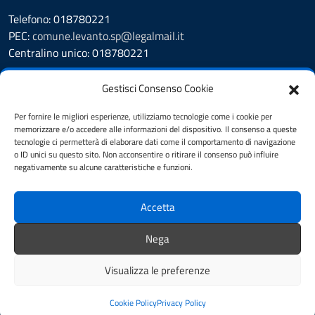
Telefono: 018780221
PEC:
comune.levanto.sp@legalmail.it
Centralino unico: 018780221
Leggi le FAQ
Gestisci Consenso Cookie
Prenotazione appuntamento
Segnalazione disservizio
Per fornire le migliori esperienze, utilizziamo tecnologie come i cookie per
memorizzare e/o accedere alle informazioni del dispositivo. Il consenso a queste
Whistleblowing
tecnologie ci permetterà di elaborare dati come il comportamento di navigazione
Amministrazione Trasparente
o ID unici su questo sito. Non acconsentire o ritirare il consenso può influire
Albo Pretorio
negativamente su alcune caratteristiche e funzioni.
Cookie Policy
Informativa privacy
Accetta
Dichiarazione di accessibilità
Note legali
Nega
Feedback
Visualizza le preferenze
Mappa del sito
Credits
Cookie Policy
Privacy Policy