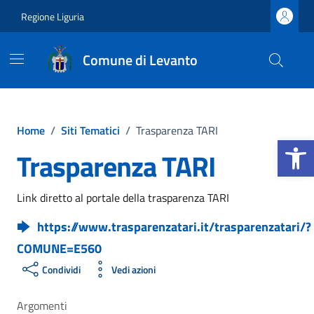
Vai ai contenuti
Vai al footer
Regione Liguria
Comune di Levanto
Home
/
Siti Tematici
/
Trasparenza TARI
Apri la b
Trasparenza TARI
Link diretto al portale della trasparenza TARI
https://www.trasparenzatari.it/trasparenzatari/?
COMUNE=E560
Condividi
Vedi azioni
Argomenti