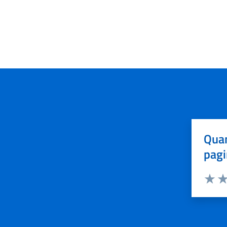
Quan
pagi
Valuta 
Val