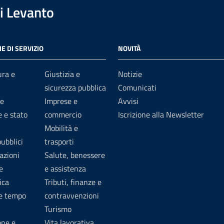
i Levanto
E DI SERVIZIO
NOVITÀ
ura e
Giustizia e
Notizie
sicurezza pubblica
Comunicati
e
Imprese e
Avvisi
 e stato
commercio
Iscrizione alla Newsletter
Mobilità e
pubblici
trasporti
azioni
Salute, benessere
e
e assistenza
ica
Tributi, finanze e
 e tempo
contravvenzioni
Turismo
one e
Vita lavorativa