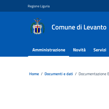
Vai ai contenuti
Vai al footer
Regione Liguria
Comune di Levanto
Amministrazione
Novità
Servizi
Home
/
Documenti e dati
/
Documentazione Bib