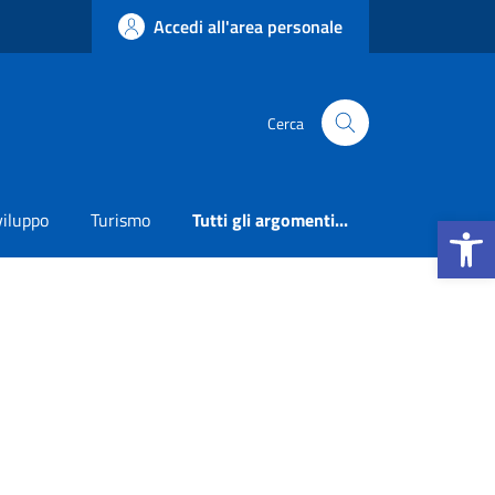
Accedi all'area personale
Cerca
Apri la b
viluppo
Turismo
Tutti gli argomenti...