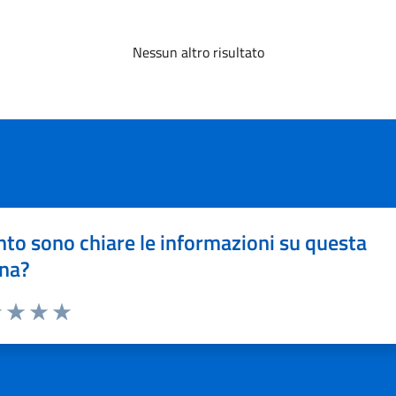
Nessun altro risultato
to sono chiare le informazioni su questa
na?
1 stelle su 5
uta 2 stelle su 5
Valuta 3 stelle su 5
Valuta 4 stelle su 5
Valuta 5 stelle su 5