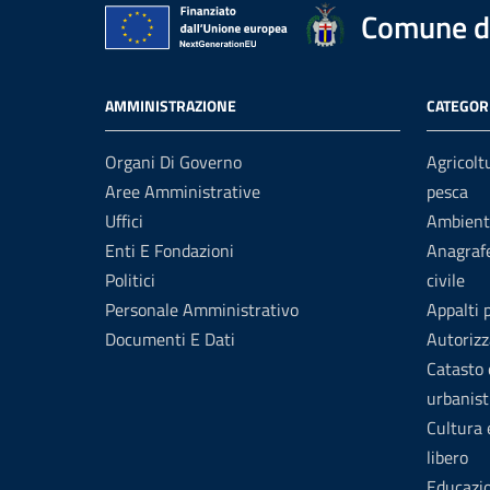
Comune d
AMMINISTRAZIONE
CATEGORI
Organi Di Governo
Agricolt
Aree Amministrative
pesca
Uffici
Ambient
Enti E Fondazioni
Anagrafe
Politici
civile
Personale Amministrativo
Appalti 
Documenti E Dati
Autorizz
Catasto 
urbanist
Cultura
libero
Educazi