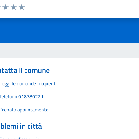
1 stelle su 5
uta 2 stelle su 5
Valuta 3 stelle su 5
Valuta 4 stelle su 5
Valuta 5 stelle su 5
tatta il comune
Leggi le domande frequenti
Telefono 018780221
Prenota appuntamento
blemi in città