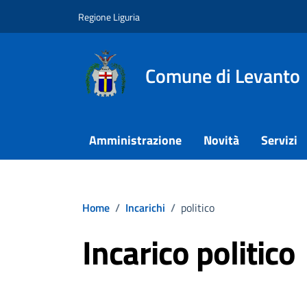
Vai ai contenuti
Vai al footer
Regione Liguria
Comune di Levanto
Amministrazione
Novità
Servizi
Home
/
Incarichi
/
politico
Incarico politico