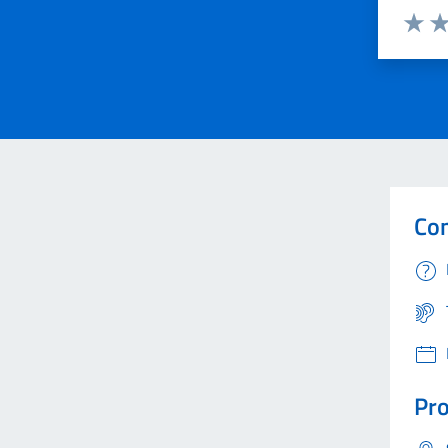
Valuta 
Val
Con
Pro