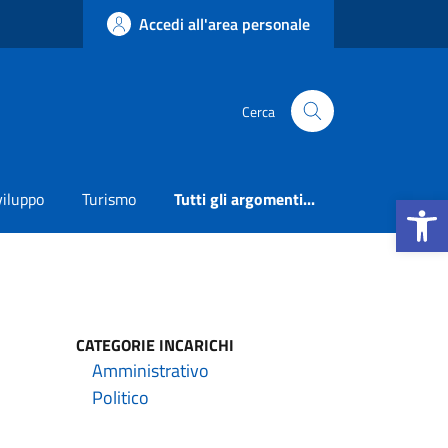
Accedi all'area personale
Cerca
Apri la b
viluppo
Turismo
Tutti gli argomenti...
CATEGORIE INCARICHI
Amministrativo
Politico