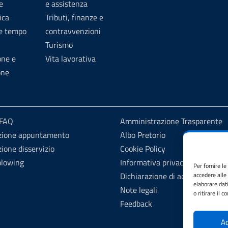
e
e assistenza
ica
Tributi, finanze e
 e tempo
contravvenzioni
Turismo
one e
Vita lavorativa
one
 FAQ
Amministrazione Trasparente
zione appuntamento
Albo Pretorio
ione disservizio
Cookie Policy
blowing
Informativa privacy
Per fornire l
Dichiarazione di accessibilità
accedere alle
elaborare dat
Note legali
o ritirare il 
Feedback
Ac