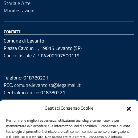
Storia e Arte
Manifestazioni
CONTATTI
Comune di Levanto
Piazza Cavour, 1, 19015 Levanto (SP)
Codice fiscale / P. IVA:00197500119
Telefono: 018780221
PEC:
comune.levanto.sp@legalmail.it
Centralino unico: 018780221
Leggi le FAQ
Gestisci Consenso Cookie
Prenotazione appuntamento
Segnalazione disservizio
Per fornire le migliori esperienze, utilizziamo tecnologie come i cookie per
memorizzare e/o accedere alle informazioni del dispositivo. Il consenso a queste
Whistleblowing
tecnologie ci permetterà di elaborare dati come il comportamento di navigazione
Amministrazione Trasparente
o ID unici su questo sito. Non acconsentire o ritirare il consenso può influire