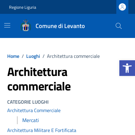
Vai ai contenuti
Vai al footer
Regione Liguria
Comune di Levanto
Home
/
Luoghi
/
Architettura commerciale
Apri la b
Architettura
commerciale
CATEGORIE LUOGHI
Architettura Commerciale
Mercati
Architettura Militare E Fortificata