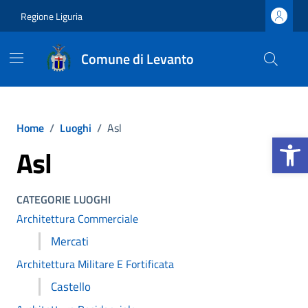
Vai ai contenuti
Vai al footer
Regione Liguria
Comune di Levanto
Home
/
Luoghi
/
Asl
Apri la b
Asl
CATEGORIE LUOGHI
Architettura Commerciale
Mercati
Architettura Militare E Fortificata
Castello