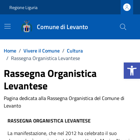
Vai ai contenuti
Vai al footer
Regione Liguria
Comune di Levanto
Home
/
Vivere il Comune
/
Cultura
/
Rassegna Organistica Levantese
Apri la b
Rassegna Organistica
Levantese
Pagina dedicata alla Rassegna Organistica del Comune di
Levanto
RASSEGNA ORGANISTICA LEVANTESE
La manifestazione, che nel 2012 ha celebrato il suo