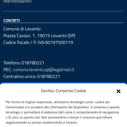
Manifestazioni
CONTATTI
Comune di Levanto
Piazza Cavour, 1, 19015 Levanto (SP)
Codice fiscale / P. IVA:00197500119
Telefono: 018780221
PEC:
comune.levanto.sp@legalmail.it
Centralino unico: 018780221
Leggi le FAQ
Gestisci Consenso Cookie
Prenotazione appuntamento
Segnalazione disservizio
Per fornire le migliori esperienze, utilizziamo tecnologie come i cookie per
memorizzare e/o accedere alle informazioni del dispositivo. Il consenso a queste
Whistleblowing
tecnologie ci permetterà di elaborare dati come il comportamento di navigazione
Amministrazione Trasparente
o ID unici su questo sito. Non acconsentire o ritirare il consenso può influire
Albo Pretorio
negativamente su alcune caratteristiche e funzioni.