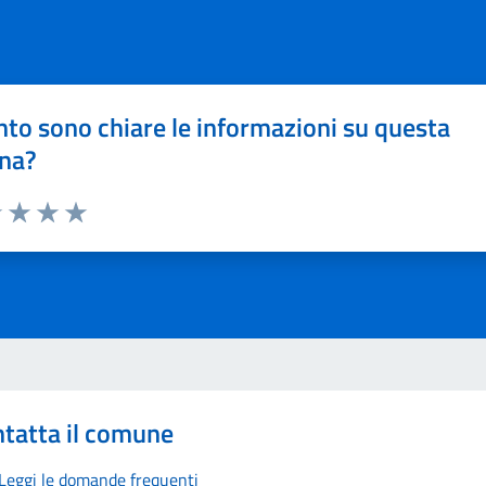
to sono chiare le informazioni su questa
na?
1 stelle su 5
uta 2 stelle su 5
Valuta 3 stelle su 5
Valuta 4 stelle su 5
Valuta 5 stelle su 5
tatta il comune
Leggi le domande frequenti