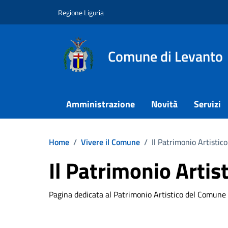
Vai ai contenuti
Vai al footer
Regione Liguria
Comune di Levanto
Amministrazione
Novità
Servizi
Home
/
Vivere il Comune
/
Il Patrimonio Artistico
Il Patrimonio Artis
Pagina dedicata al Patrimonio Artistico del Comune