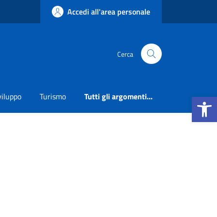
Accedi all'area personale
Cerca
Apri la b
viluppo
Turismo
Tutti gli argomenti...