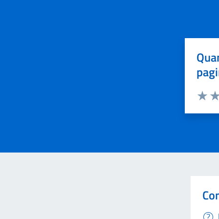
Quan
pagi
Valuta 
Val
Con